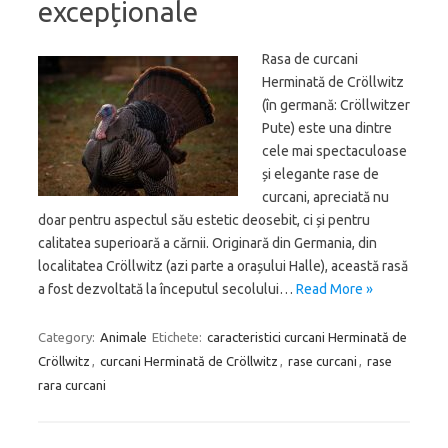
excepționale
Rasa de curcani
Herminată de Cröllwitz
(în germană: Cröllwitzer
Pute) este una dintre
cele mai spectaculoase
și elegante rase de
curcani, apreciată nu
doar pentru aspectul său estetic deosebit, ci și pentru
calitatea superioară a cărnii. Originară din Germania, din
localitatea Cröllwitz (azi parte a orașului Halle), această rasă
a fost dezvoltată la începutul secolului…
Read More »
Category:
Animale
Etichete:
caracteristici curcani Herminată de
Cröllwitz
,
curcani Herminată de Cröllwitz
,
rase curcani
,
rase
rara curcani