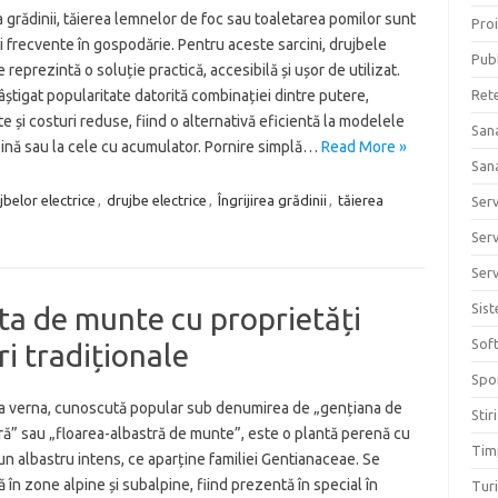
ea grădinii, tăierea lemnelor de foc sau toaletarea pomilor sunt
Proi
ți frecvente în gospodărie. Pentru aceste sarcini, drujbele
Publ
e reprezintă o soluție practică, accesibilă și ușor de utilizat.
âștigat popularitate datorită combinației dintre putere,
Ret
te și costuri reduse, fiind o alternativă eficientă la modelele
San
ină sau la cele cu acumulator. Pornire simplă…
Read More »
San
jbelor electrice
,
drujbe electrice
,
Îngrijirea grădinii
,
tăierea
Ser
Serv
Serv
Sis
ta de munte cu proprietăți
Sof
ri tradiționale
Spo
a verna, cunoscută popular sub denumirea de „gențiana de
Stiri
ă” sau „floarea-albastră de munte”, este o plantă perenă cu
Tim
 un albastru intens, ce aparține familiei Gentianaceae. Se
 în zone alpine și subalpine, fiind prezentă în special în
Tur