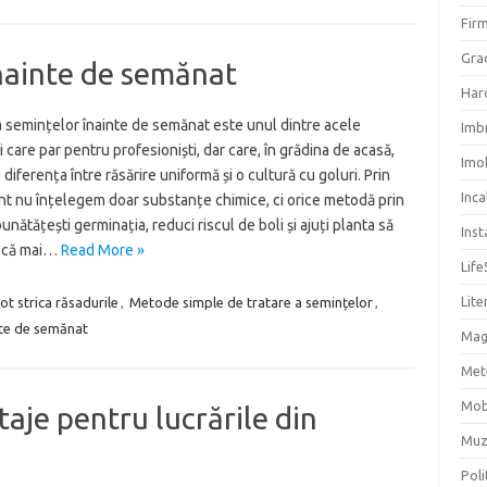
Firm
Grad
nainte de semănat
Har
 semințelor înainte de semănat este unul dintre acele
Imb
i care par pentru profesioniști, dar care, în grădina de acasă,
Imob
 diferența între răsărire uniformă și o cultură cu goluri. Prin
Inc
nt nu înțelegem doar substanțe chimice, ci orice metodă prin
unătățești germinația, reduci riscul de boli și ajuți planta să
Inst
scă mai…
Read More »
Life
Lite
pot strica răsadurile
,
Metode simple de tratare a semințelor
,
nte de semănat
Mag
Met
Mob
taje pentru lucrările din
Muz
Poli