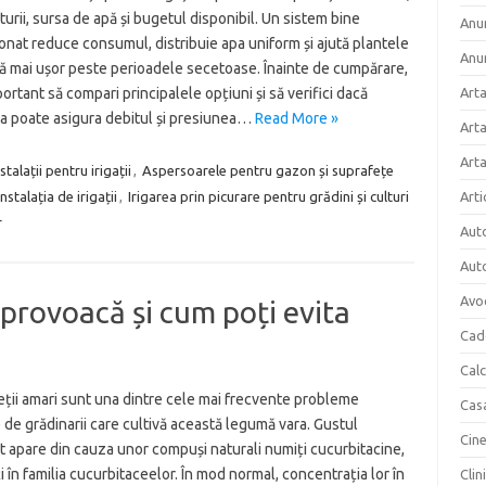
lturii, sursa de apă și bugetul disponibil. Un sistem bine
Anun
nat reduce consumul, distribuie apa uniform și ajută plantele
Anu
ă mai ușor peste perioadele secetoase. Înainte de cumpărare,
ortant să compari principalele opțiuni și să verifici dacă
Arta
ia poate asigura debitul și presiunea…
Read More »
Arta
Art
talații pentru irigații
,
Aspersoarele pentru gazon și suprafețe
instalația de irigații
,
Irigarea prin picurare pentru grădini și culturi
Arti
r
Aut
Aut
Avo
i provoacă și cum poți evita
Cad
Cal
ții amari sunt una dintre cele mai frecvente probleme
Cas
e de grădinarii care cultivă această legumă vara. Gustul
Cin
 apare din cauza unor compuși naturali numiți cucurbitacine,
 în familia cucurbitaceelor. În mod normal, concentrația lor în
Clin