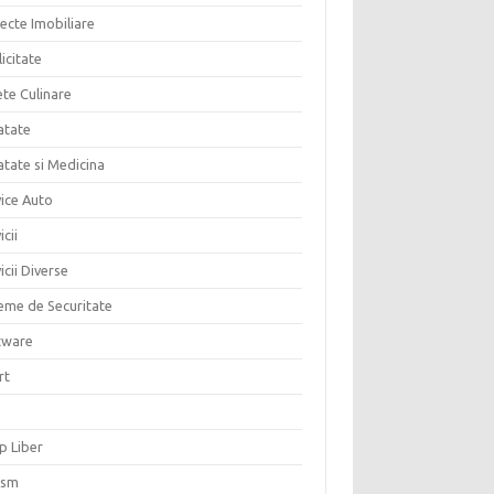
ecte Imobiliare
icitate
ete Culinare
atate
atate si Medicina
vice Auto
icii
icii Diverse
teme de Securitate
tware
rt
p Liber
ism