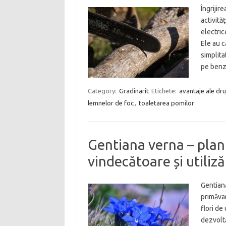
Îngrijir
activită
electric
Ele au c
simplita
pe benz
Category:
Gradinarit
Etichete:
avantaje ale dru
lemnelor de foc
,
toaletarea pomilor
Gentiana verna – plan
vindecătoare și utiliză
Gentian
primăvar
flori de
dezvoltă