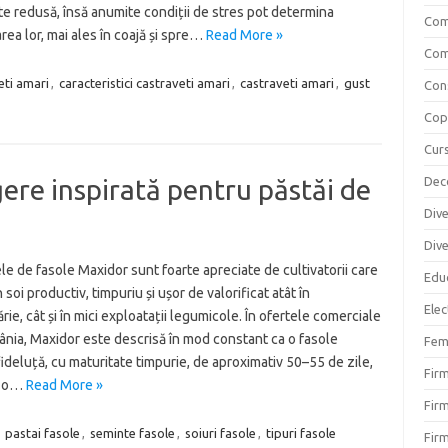
te redusă, însă anumite condiții de stres pot determina
Com
ea lor, mai ales în coajă și spre…
Read More »
Com
eti amari
,
caracteristici castraveti amari
,
castraveti amari
,
gust
Cons
Copi
Curs
ere inspirată pentru păstăi de
Dec
Div
Div
e de fasole Maxidor sunt foarte apreciate de cultivatorii care
Educ
 soi productiv, timpuriu și ușor de valorificat atât în
Elec
ie, cât și în mici exploatații legumicole. În ofertele comerciale
nia, Maxidor este descrisă în mod constant ca o fasole
Fem
ideluță, cu maturitate timpurie, de aproximativ 50–55 de zile,
Fir
e o…
Read More »
Firm
,
pastai fasole
,
seminte fasole
,
soiuri fasole
,
tipuri fasole
Firm