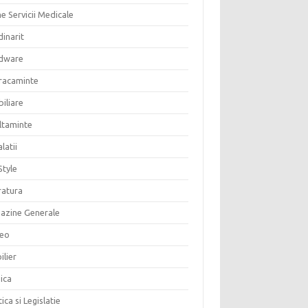
e Servicii Medicale
inarit
dware
racaminte
iliare
altaminte
alatii
Style
ratura
azine Generale
eo
ilier
ica
tica si Legislatie