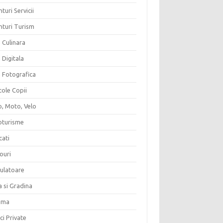
turi Servicii
nturi Turism
 Culinara
 Digitala
a Fotografica
cole Copii
o, Moto, Velo
oturisme
cati
ouri
culatoare
a si Gradina
ema
ici Private