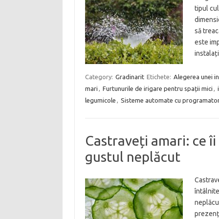
tipul cu
dimensio
să treac
este imp
instalaț
Category:
Gradinarit
Etichete:
Alegerea unei ins
mari
,
Furtunurile de irigare pentru spații mici
,
legumicole
,
Sisteme automate cu programato
Castraveți amari: ce î
gustul neplăcut
Castrave
întâlnit
neplăcut
prezenți