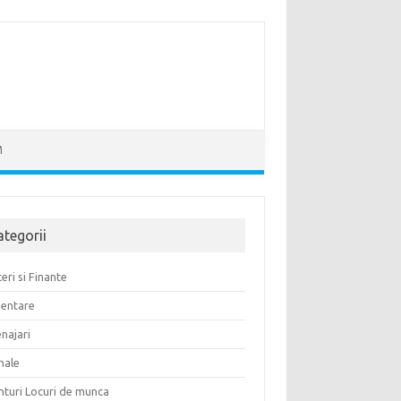
M
ategorii
eri si Finante
mentare
najari
male
nturi Locuri de munca