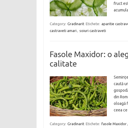
fruct es
acumular
Category:
Gradinarit
Etichete:
aparitie castrav
castraveti amari
,
soiuri castraveti
Fasole Maxidor: o aleg
calitate
Semințel
caută un
gospodăr
din Româ
oloagă f
ceea c
Category:
Gradinarit
Etichete:
fasole Maxidor