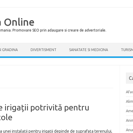
 Online
Romania. Promovare SEO prin adaugare si creare de advertoriale.
SI GRADINA
DIVERTISMENT
SANATATE SI MEDICINA
TURIS
C
Afac
Ali
 irigații potrivită pentru
Ame
cole
Ani
Anu
 unei instalații pentru irigații depinde de suprafața terenului,