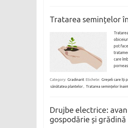
Tratarea semințelor î
Tratarea
obiceiur
pot face
tratame
care îmb
pornea
Category:
Gradinarit
Etichete:
Greșeli care îți 
sănătatea plantelor
,
Tratarea semințelor înai
Drujbe electrice: avan
gospodărie și grădină