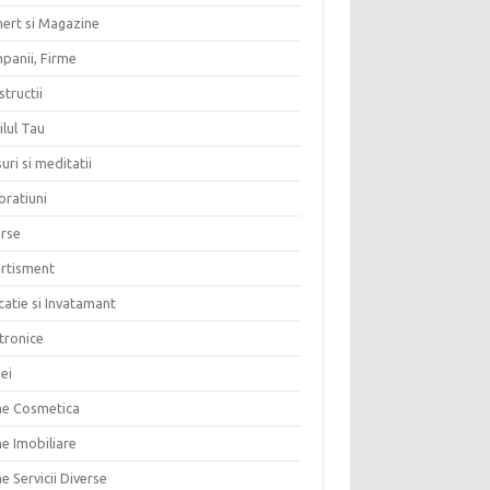
ert si Magazine
panii, Firme
tructii
lul Tau
uri si meditatii
oratiuni
erse
ertisment
atie si Invatamant
tronice
ei
me Cosmetica
e Imobiliare
e Servicii Diverse