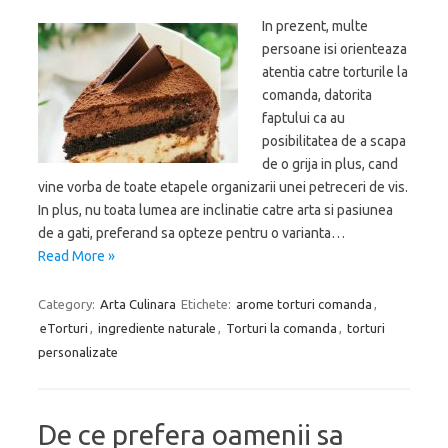
In prezent, multe
persoane isi orienteaza
atentia catre torturile la
comanda, datorita
faptului ca au
posibilitatea de a scapa
de o grija in plus, cand
vine vorba de toate etapele organizarii unei petreceri de vis.
In plus, nu toata lumea are inclinatie catre arta si pasiunea
de a gati, preferand sa opteze pentru o varianta…
Read More »
Category:
Arta Culinara
Etichete:
arome torturi comanda
,
eTorturi
,
ingrediente naturale
,
Torturi la comanda
,
torturi
personalizate
De ce prefera oamenii sa