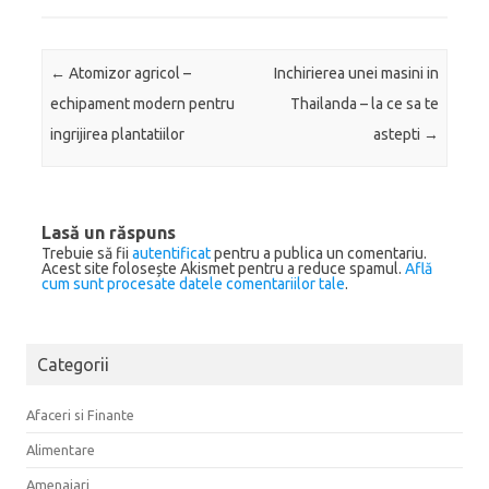
Post navigation
←
Atomizor agricol –
Inchirierea unei masini in
echipament modern pentru
Thailanda – la ce sa te
ingrijirea plantatiilor
astepti
→
Lasă un răspuns
Trebuie să fii
autentificat
pentru a publica un comentariu.
Acest site folosește Akismet pentru a reduce spamul.
Află
cum sunt procesate datele comentariilor tale
.
Categorii
Afaceri si Finante
Alimentare
Amenajari