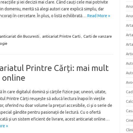
 reacțiile și iei decizii mai clare. Când cauți cele mai potrivite
Anun
din domeniu, merită să alegi autori care explică simplu, dar
corați în cercetare. În plus, o listă echilibrată…
Read More »
Anu
Arta
Arta
anticariat din Bucuresti
,
anticariat Printre Carti
,
Carti de vanzare
logie
Art
Arti
Aut
ariatul Printre Cărți: mai mult
Aut
e online
Avo
ă în care digitalul domină și cărțile fizice par, uneori, uitate,
Cad
atul Printre Cărți reușește să aducă lectura înapoi în viețile
Cal
r, oferind nu doar volume la prețuri accesibile, ci și o serie de
Cas
 special gândite pentru pasionații de lectură. Cu o ofertă
icată și un sistem eficient de livrare, acest anticariat online…
Cin
re »
Clin