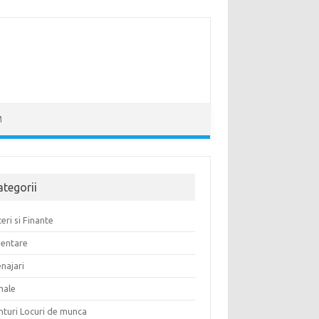
M
ategorii
eri si Finante
mentare
najari
male
nturi Locuri de munca