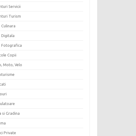
turi Servicii
nturi Turism
 Culinara
 Digitala
a Fotografica
cole Copii
o, Moto, Velo
oturisme
cati
ouri
culatoare
a si Gradina
ema
ici Private