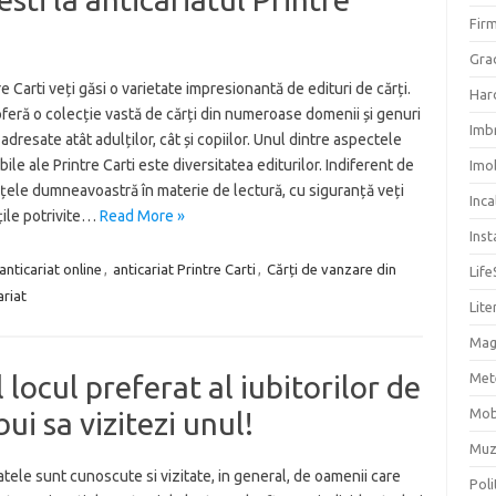
Firm
Grad
re Carti veți găsi o varietate impresionantă de edituri de cărți.
Har
oferă o colecție vastă de cărți din numeroase domenii și genuri
Imb
, adresate atât adulților, cât și copiilor. Unul dintre aspectele
ile ale Printre Carti este diversitatea editurilor. Indiferent de
Imob
țele dumneavoastră în materie de lectură, cu siguranță veți
Inc
țile potrivite…
Read More »
Inst
anticariat online
,
anticariat Printre Carti
,
Cărți de vanzare din
Life
ariat
Lite
Mag
 locul preferat al iubitorilor de
Met
Mob
bui sa vizitezi unul!
Muz
atele sunt cunoscute si vizitate, in general, de oamenii care
Poli