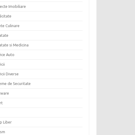
ecte Imobiliare
icitate
ete Culinare
atate
atate si Medicina
vice Auto
icii
icii Diverse
teme de Securitate
tware
rt
p Liber
ism