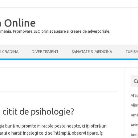
 Online
Romania. Promovare SEO prin adaugare si creare de advertoriale.
SI GRADINA
DIVERTISMENT
SANATATE SI MEDICINA
TURIS
C
Afac
Ali
 citit de psihologie?
Ame
Ani
ia bună nu promite miracole peste noapte, ci îți oferă un
r și o hartă: înțelegi ce ți se întâmplă, observi tipare, îți
Anu