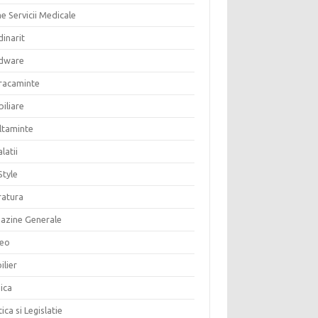
e Servicii Medicale
inarit
dware
racaminte
iliare
altaminte
alatii
Style
ratura
azine Generale
eo
ilier
ica
tica si Legislatie