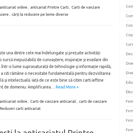
Com
anticariat online
,
anticariat Printre Carti
,
Carti de vanzare
ducere
,
cărți la reducere pe teme diverse
Com
Cons
Copi
Curs
este una dintre cele mai îndelungate și prețuite activități
Dec
 sursă inepuizabilă de cunoaștere, inspirație și evadare din
Div
. Într-o lume suprasaturată de tehnologie și informație rapidă,
Div
e a citi rămâne o necesitate fundamentală pentru dezvoltarea
ă și intelectuală. Iată de ce este bine să citim carti ieftine
Educ
ent de domeniu: Amplificarea…
Read More »
Elec
anticariat online
,
Carti de vanzare anticariat
,
carti de vanzare
Fem
Reduceri carti anticariat
Fir
Firm
Firm
esti la anticariatul Printre