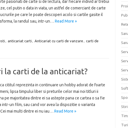
rte pasionati de carte si de lectura, dar fiecare individ ar trebui
Proi
eze, cel putin o data in viata, un astfel de comerciant de carte
ucrurile pe care le poate descoperi acolo si cartile gasite il
Publ
sforma, la randul sau, intr-un…
Read More »
Ret
San
sti
,
anticariat carti
,
Anticariat cu carti de vanzare
,
carti de
San
Ser
Serv
 la carti de la anticariat?
Serv
Sis
ca cititul reprezinta in continuare un hobby adorat de foarte
Sof
eni, lipsa timpului liber si preturile celor mai noi titluri ii
Spo
a pe majoritatea dintre ei sa astepte pana ce cartea o sa fie
 intr-un film, sau cand vor avea la dispozitie o varianta
Stiri
. Cei mai multi dintre ei nu iau…
Read More »
Tim
Tur