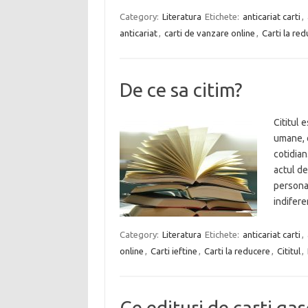
Category:
Literatura
Etichete:
anticariat carti
,
anticariat
,
carti de vanzare online
,
Carti la re
De ce sa citim?
Cititul 
umane, o
cotidian
actul d
personal
indifer
Category:
Literatura
Etichete:
anticariat carti
,
online
,
Carti ieftine
,
Carti la reducere
,
Cititul
,
Ce edituri de carti gas