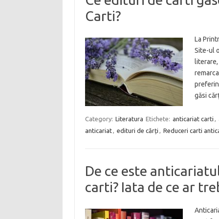
Carti?
La Print
Site-ul 
literare
remarcab
preferin
găsi căr
Category:
Literatura
Etichete:
anticariat carti
,
anticariat
,
edituri de cărți
,
Reduceri carti antic
De ce este anticariatul
carti? Iata de ce ar tre
Anticari