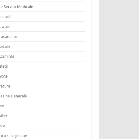
e Servicii Medicale
inarit
dware
racaminte
iliare
altaminte
alatii
Style
ratura
azine Generale
eo
ilier
ica
tica si Legislatie