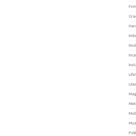
Firm
Grad
Har
Imb
Imob
Inc
Inst
Life
Lite
Mag
Met
Mob
Muz
Poli