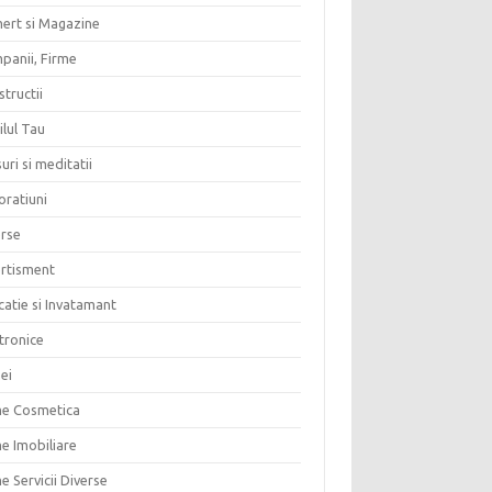
ert si Magazine
panii, Firme
tructii
lul Tau
uri si meditatii
oratiuni
erse
ertisment
atie si Invatamant
tronice
ei
me Cosmetica
e Imobiliare
e Servicii Diverse