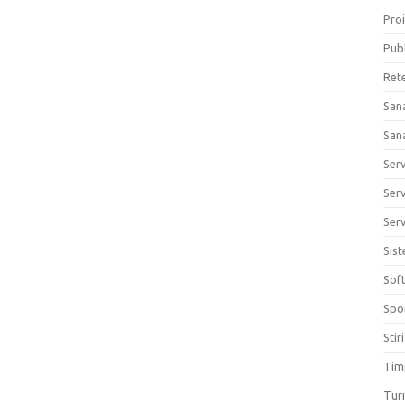
Proi
Publ
Ret
San
San
Ser
Serv
Serv
Sis
Sof
Spo
Stiri
Tim
Tur