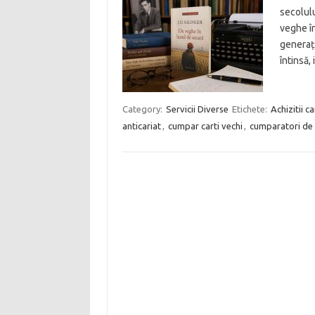
secolul
veghe în
generați
întinsă,
Category:
Servicii Diverse
Etichete:
Achizitii ca
anticariat
,
cumpar carti vechi
,
cumparatori de 