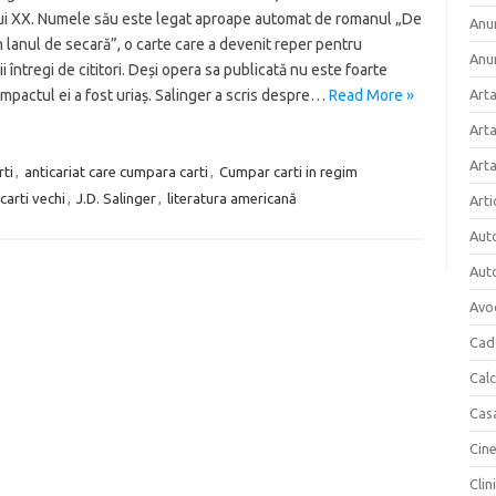
ui XX. Numele său este legat aproape automat de romanul „De
Anun
 lanul de secară”, o carte care a devenit reper pentru
Anu
i întregi de cititori. Deși opera sa publicată nu este foarte
 impactul ei a fost uriaș. Salinger a scris despre…
Read More »
Arta
Arta
Art
rti
,
anticariat care cumpara carti
,
Cumpar carti in regim
carti vechi
,
J.D. Salinger
,
literatura americană
Arti
Aut
Aut
Avo
Cad
Cal
Cas
Cin
Clin