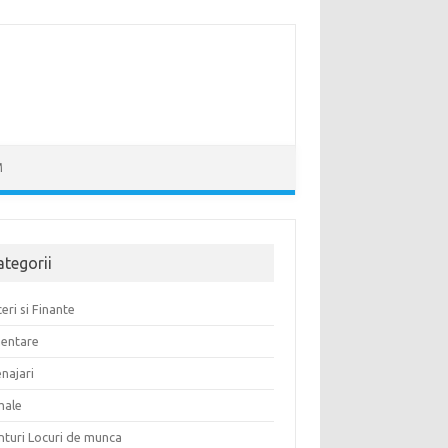
M
ategorii
eri si Finante
mentare
najari
male
nturi Locuri de munca