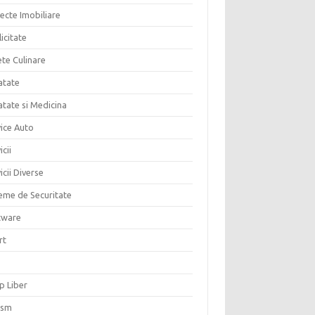
ecte Imobiliare
icitate
ete Culinare
atate
atate si Medicina
vice Auto
icii
icii Diverse
teme de Securitate
tware
rt
p Liber
ism