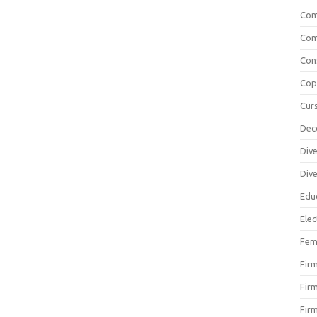
Com
Com
Cons
Copi
Curs
Dec
Div
Div
Educ
Elec
Fem
Fir
Firm
Firm