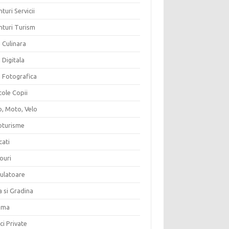
turi Servicii
nturi Turism
 Culinara
 Digitala
a Fotografica
cole Copii
o, Moto, Velo
oturisme
cati
ouri
culatoare
a si Gradina
ema
ici Private