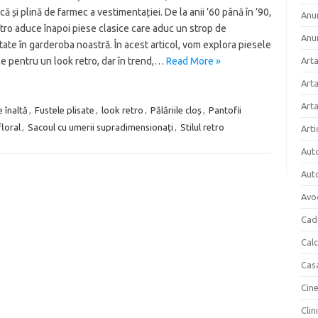
că și plină de farmec a vestimentației. De la anii ’60 până în ’90,
Anun
ro aduce înapoi piese clasice care aduc un strop de
Anu
itate în garderoba noastră. În acest articol, vom explora piesele
e pentru un look retro, dar în trend,…
Read More »
Arta
Arta
Art
e înaltă
,
Fustele plisate
,
look retro
,
Pălăriile cloș
,
Pantofii
loral
,
Sacoul cu umerii supradimensionați
,
Stilul retro
Arti
Aut
Aut
Avo
Cad
Cal
Cas
Cin
Clin