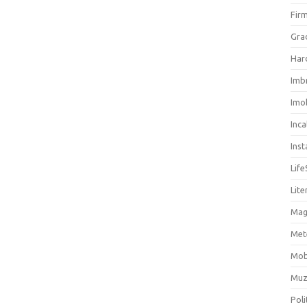
Firm
Grad
Har
Imb
Imob
Inc
Inst
Life
Lite
Mag
Met
Mob
Muz
Poli