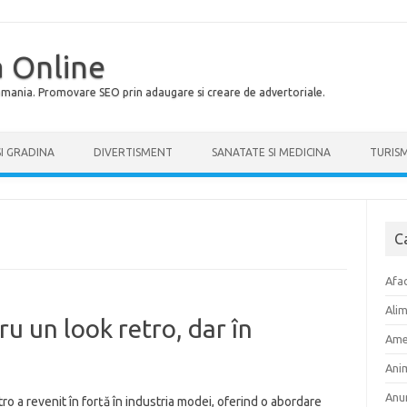
 Online
Romania. Promovare SEO prin adaugare si creare de advertoriale.
SI GRADINA
DIVERTISMENT
SANATATE SI MEDICINA
TURIS
C
Afac
Ali
ru un look retro, dar în
Ame
Ani
Anu
etro a revenit în forță în industria modei, oferind o abordare