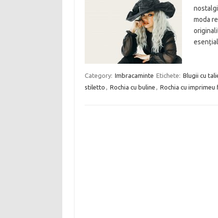
nostalgi
moda ret
original
esențial
Category:
Imbracaminte
Etichete:
Blugii cu tali
stiletto
,
Rochia cu buline
,
Rochia cu imprimeu f