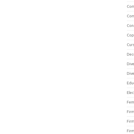
Com
Com
Cons
Copi
Curs
Dec
Div
Div
Educ
Elec
Fem
Fir
Firm
Firm