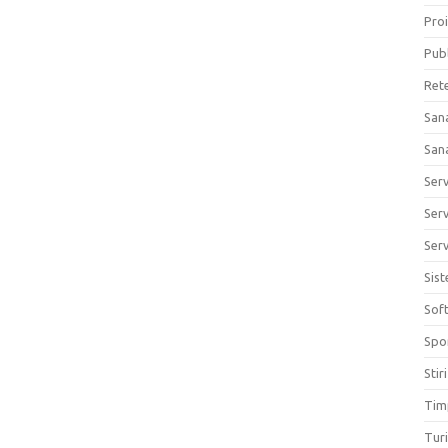
Proi
Publ
Ret
San
San
Ser
Serv
Serv
Sis
Sof
Spo
Stiri
Tim
Tur