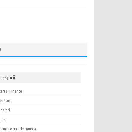
M
ategorii
eri si Finante
mentare
najari
male
nturi Locuri de munca