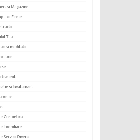
ert si Magazine
panii, Firme
tructii
lul Tau
uri si meditatii
oratiuni
erse
ertisment
atie si Invatamant
tronice
ei
me Cosmetica
e Imobiliare
e Servicii Diverse