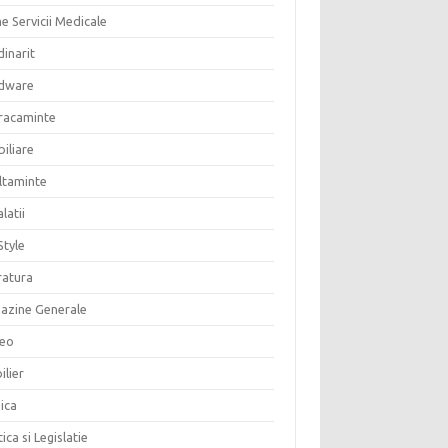
e Servicii Medicale
inarit
dware
racaminte
iliare
altaminte
alatii
Style
ratura
azine Generale
eo
ilier
ica
tica si Legislatie