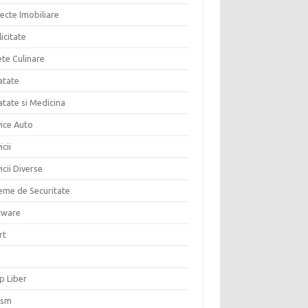
ecte Imobiliare
icitate
ete Culinare
atate
atate si Medicina
vice Auto
icii
icii Diverse
teme de Securitate
tware
rt
p Liber
ism