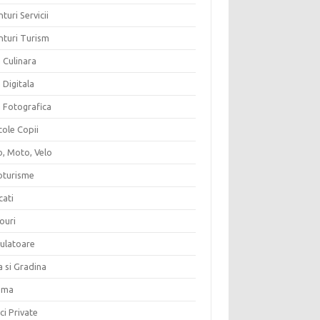
turi Servicii
nturi Turism
 Culinara
 Digitala
a Fotografica
cole Copii
o, Moto, Velo
oturisme
cati
ouri
culatoare
a si Gradina
ema
ici Private