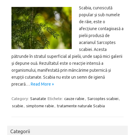
Scabia, cunoscută
popular și sub numele
de râie, este o
afecțiune contagioasă a
pielii produsă de
acarianul Sarcoptes
scabiei. Acesta
pătrunde în stratul superficial al pielii, unde sapă mici galerii
și depune ouă. Rezultatul este o reacție intensă a
organismului, manifestată prin mâncărime puternică și
erupții cutanate. Scabia nu este un semn de igienă
precară…
Read More »
Category:
Sanatate
Etichete:
cauze rabie
,
Sarcoptes scabiei
,
scabie
,
simptome rabie
,
tratamente naturale Scabia
Categorii