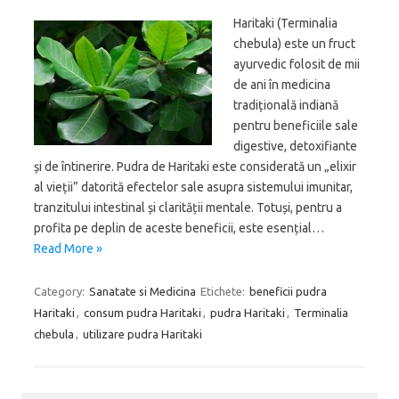
Haritaki (Terminalia
chebula) este un fruct
ayurvedic folosit de mii
de ani în medicina
tradițională indiană
pentru beneficiile sale
digestive, detoxifiante
și de întinerire. Pudra de Haritaki este considerată un „elixir
al vieții” datorită efectelor sale asupra sistemului imunitar,
tranzitului intestinal și clarității mentale. Totuși, pentru a
profita pe deplin de aceste beneficii, este esențial…
Read More »
Category:
Sanatate si Medicina
Etichete:
beneficii pudra
Haritaki
,
consum pudra Haritaki
,
pudra Haritaki
,
Terminalia
chebula
,
utilizare pudra Haritaki