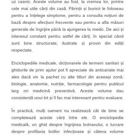
uz casnic. Aceste volume au fost, la vremea lor, printre
cele mai utile cărți din casă. Părinții și bunicii le foloseau
pentru a înțelege simptome, pentru a consulta noțiuni de
bază despre afecțiuni frecvente sau pentru a afla măsuri
generale de îngrijire până la ajungerea la medic. De aici și
interesul constant pentru astfel de cărți, în special când
sunt bine structurate, ilustrate și provin din ediții
respectate.
Enciclopediile medicale, dicționarele de termeni sanitari și
ghidurile de prim ajutor pot fi apreciate de anticariate mai
ales dacă vin la pachet cu alte titluri din aceeași zonă:
biologie, anatomie, nutriție, farmacologie pentru publicul
larg ori medicină preventivă. Aceste volume dau
consistență unui lot și îl fac mai interesant pentru evaluare.
În practică, mulți oameni nu realizează cât de bine se
completează aceste cărți între ele. O enciclopedie
medicală, un ghid despre îngrijirea bolnavului, o lucrare
despre profilaxia bolilor infecțioase și câteva volume