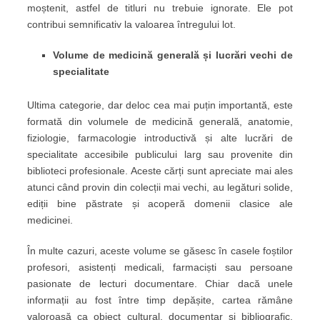
moștenit, astfel de titluri nu trebuie ignorate.
Ele pot
contribui semnificativ la valoarea întregului lot.
Volume de medicină generală și lucrări vechi de
specialitate
Ultima categorie, dar deloc cea mai puțin importantă, este
formată din volumele de medicină generală, anatomie,
fiziologie, farmacologie introductivă și alte lucrări de
specialitate accesibile publicului larg sau provenite din
biblioteci profesionale. Aceste cărți sunt apreciate mai ales
atunci când provin din colecții mai vechi, au legături solide,
ediții bine păstrate și acoperă domenii clasice ale
medicinei.
În multe cazuri, aceste volume se găsesc în casele foștilor
profesori, asistenți medicali, farmaciști sau persoane
pasionate de lecturi documentare. Chiar dacă unele
informații au fost între timp depășite, cartea rămâne
valoroasă ca obiect cultural, documentar și bibliografic.