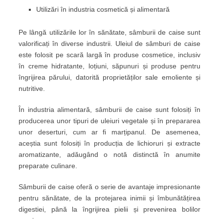
Utilizări în industria cosmetică și alimentară
Pe lângă utilizările lor în sănătate, sâmburii de caise sunt
valorificați în diverse industrii. Uleiul de sâmburi de caise
este folosit pe scară largă în produse cosmetice, inclusiv
în creme hidratante, loțiuni, săpunuri și produse pentru
îngrijirea părului, datorită proprietăților sale emoliente și
nutritive.
În industria alimentară, sâmburii de caise sunt folosiți în
producerea unor tipuri de uleiuri vegetale și în prepararea
unor deserturi, cum ar fi marțipanul. De asemenea,
aceștia sunt folosiți în producția de lichioruri și extracte
aromatizante, adăugând o notă distinctă în anumite
preparate culinare.
Sâmburii de caise oferă o serie de avantaje impresionante
pentru sănătate, de la protejarea inimii și îmbunătățirea
digestiei, până la îngrijirea pielii și prevenirea bolilor