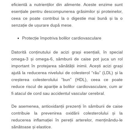
eficientă a nutrienților din alimente. Aceste enzime sunt
esențiale pentru descompunerea grăsimilor și proteinelor,
ceea ce poate contribui la o digestie mai bună și la o
senzație de ușurare după mese.
Protecție împotriva bolilor cardiovasculare
Datorită conținutului de acizi grași esențiali, în special
omega-3 și omega-6, sâmburii de caise pot juca un rol
important în protejarea sănătății inimii. Acești acizi grași
ajută la reducerea nivelului de colesterol “rău” (LDL) și la
creșterea colesterolului “bun” (HDL), ceea ce poate
reduce riscul de apariție a bolilor cardiovasculare, cum ar
fi atacul de cord sau accidentul vascular cerebral.
De asemenea, antioxidanții prezenți în sâmburii de caise
contribuie la prevenirea oxidării colesterolului și la
reducerea inflamației în pereții arterelor, menținându-le
sănătoase și elastice.