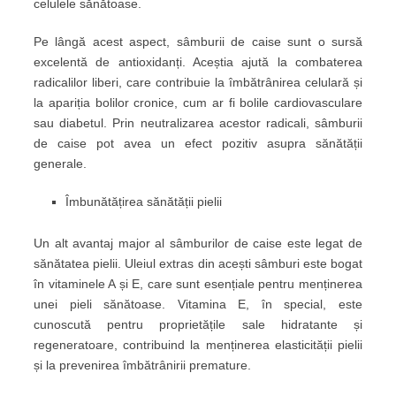
celulele sănătoase.
Pe lângă acest aspect, sâmburii de caise sunt o sursă
excelentă de antioxidanți. Aceștia ajută la combaterea
radicalilor liberi, care contribuie la îmbătrânirea celulară și
la apariția bolilor cronice, cum ar fi bolile cardiovasculare
sau diabetul. Prin neutralizarea acestor radicali, sâmburii
de caise pot avea un efect pozitiv asupra sănătății
generale.
Îmbunătățirea sănătății pielii
Un alt avantaj major al sâmburilor de caise este legat de
sănătatea pielii. Uleiul extras din acești sâmburi este bogat
în vitaminele A și E, care sunt esențiale pentru menținerea
unei pieli sănătoase. Vitamina E, în special, este
cunoscută pentru proprietățile sale hidratante și
regeneratoare, contribuind la menținerea elasticității pielii
și la prevenirea îmbătrânirii premature.