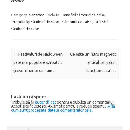
cronice.
Category:
Sanatate
Etichete:
Beneficii sâmburi de caise
,
Proprietăți sâmburi de caise
,
Sâmburii de caise
,
Utilizări
sâmburi de caise
Post navigation
←
Festivaluri de Halloween:
Ce este un filtru magnetic
cele mai populare sărbători
anticalcar și cum
și evenimente din lume
funcționează?
→
Lasă un răspuns
Trebuie să fii
autentificat
pentru a publica un comentariu.
Acest site folosește Akismet pentru a reduce spamul.
Află
cum sunt procesate datele comentariilor tale
.