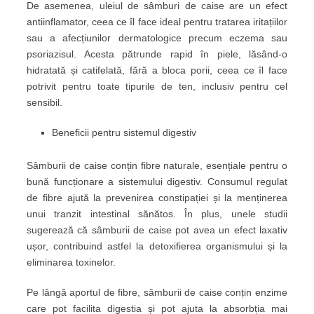
De asemenea, uleiul de sâmburi de caise are un efect
antiinflamator, ceea ce îl face ideal pentru tratarea iritațiilor
sau a afecțiunilor dermatologice precum eczema sau
psoriazisul. Acesta pătrunde rapid în piele, lăsând-o
hidratată și catifelată, fără a bloca porii, ceea ce îl face
potrivit pentru toate tipurile de ten, inclusiv pentru cel
sensibil.
Beneficii pentru sistemul digestiv
Sâmburii de caise conțin fibre naturale, esențiale pentru o
bună funcționare a sistemului digestiv. Consumul regulat
de fibre ajută la prevenirea constipației și la menținerea
unui tranzit intestinal sănătos. În plus, unele studii
sugerează că sâmburii de caise pot avea un efect laxativ
ușor, contribuind astfel la detoxifierea organismului și la
eliminarea toxinelor.
Pe lângă aportul de fibre, sâmburii de caise conțin enzime
care pot facilita digestia și pot ajuta la absorbția mai