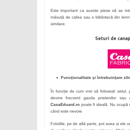
Este important ca aceste piese să se in
măsuță de cafea sau o bibliotecă din lemn 
similare.
Seturi de canap
Funcționalitate și întrebuințare zil
În funcție de cum vrei să folosești setul,
devine frecvent gazda prietenilor sau
CasaEduard.ro
poate fi ideală. Nu ocupă mu
când este nevoie.
Fotoliile, pe de altă parte, pot avea și el