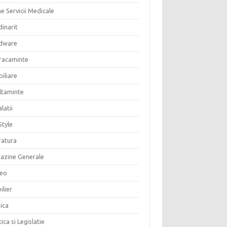
e Servicii Medicale
inarit
dware
racaminte
iliare
altaminte
alatii
Style
ratura
azine Generale
eo
ilier
ica
tica si Legislatie