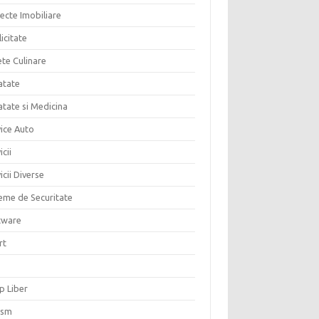
ecte Imobiliare
icitate
ete Culinare
atate
atate si Medicina
vice Auto
icii
icii Diverse
teme de Securitate
tware
rt
p Liber
ism