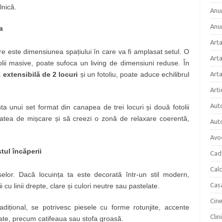
lnică.
Anun
Anu
a
Arta
ere este dimensiunea spațiului în care va fi amplasat setul. O
Arta
lii masive, poate sufoca un living de dimensiuni reduse. În
extensibilă de 2 locuri
și un fotoliu, poate aduce echilibrul
Art
Arti
Aut
nta unui set format din canapea de trei locuri și două fotolii
tatea de mișcare și să creezi o zonă de relaxare coerentă,
Aut
Avo
stul încăperii
Cad
Cal
eselor. Dacă locuința ta este decorată într-un stil modern,
Cas
 cu linii drepte, clare și culori neutre sau pastelate.
Cin
dițional, se potrivesc piesele cu forme rotunjite, accente
Clin
gate, precum catifeaua sau stofa groasă.