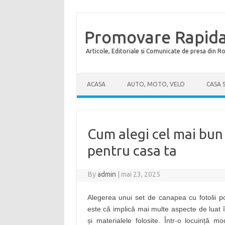
Promovare Rapida
Articole, Editoriale si Comunicate de presa din 
Skip to content
ACASA
AUTO, MOTO, VELO
CASA 
Cum alegi cel mai bun 
pentru casa ta
By
admin
|
mai 23, 2025
Alegerea unui set de canapea cu fotolii p
este că implică mai multe aspecte de luat în
și materialele folosite. Într-o locuință