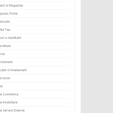
ert si Magazine
panii, Firme
tructii
lul Tau
uri si meditatii
oratiuni
erse
ertisment
atie si Invatamant
tronice
ei
me Cosmetica
e Imobiliare
e Servicii Diverse