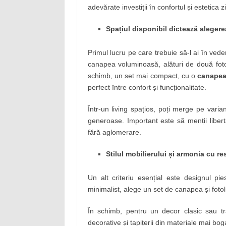
adevărate investiții în confortul și estetica zi
Spațiul disponibil dictează alegere
Primul lucru pe care trebuie să-l ai în ved
canapea voluminoasă, alături de două foto
schimb, un set mai compact, cu o
canapea 
perfect între confort și funcționalitate.
Într-un living spațios, poți merge pe varia
generoase. Important este să menții liber
fără aglomerare.
Stilul mobilierului și armonia cu re
Un alt criteriu esențial este designul pi
minimalist, alege un set de canapea și fotolii
În schimb, pentru un decor clasic sau tra
decorative și tapițerii din materiale mai bo