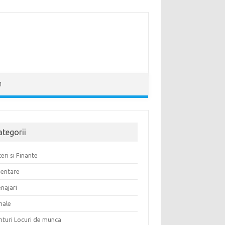
M
ategorii
eri si Finante
mentare
najari
male
nturi Locuri de munca