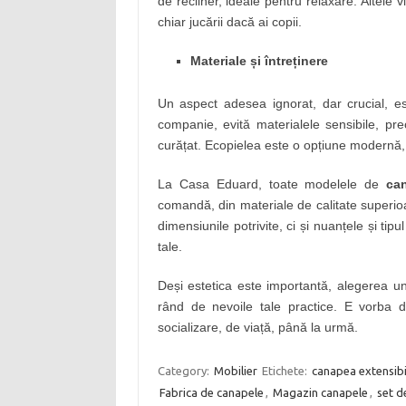
de recliner, ideale pentru relaxare. Altele
chiar jucării dacă ai copii.
Materiale și întreținere
Un aspect adesea ignorat, dar crucial, es
companie, evită materialele sensibile, pr
curățat. Ecopielea este o opțiune modernă, 
La Casa Eduard, toate modelele de
ca
comandă, din materiale de calitate superioar
dimensiunile potrivite, ci și nuanțele și tip
tale.
Deși estetica este importantă, alegerea u
rând de nevoile tale practice. E vorba 
socializare, de viață, până la urmă.
Category:
Mobilier
Etichete:
canapea extensibil
Fabrica de canapele
,
Magazin canapele
,
set d