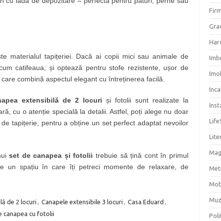
 vin cu ladă de depozitare – perfectă pentru pături, perne sau
Firm
Grad
Har
te materialul tapițeriei. Dacă ai copii mici sau animale de
Imb
ecum catifeaua, și optează pentru stofe rezistente, ușor de
Imob
care combină aspectul elegant cu întreținerea facilă.
Inc
napea extensibilă de 2 locuri
și fotolii sunt realizate la
Inst
ă, cu o atenție specială la detalii. Astfel, poți alege nu doar
Life
ul de tapițerie, pentru a obține un set perfect adaptat nevoilor
Lite
Mag
nui
set de canapea și fotolii
trebuie să țină cont în primul
de un spațiu în care îți petreci momente de relaxare, de
Met
Mob
Muz
ă de 2 locuri
,
Canapele extensibile 3 locuri
,
Casa Eduard
,
e canapea cu fotolii
Poli