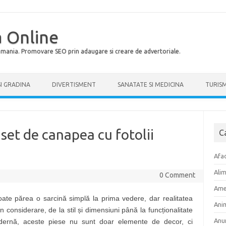
 Online
Romania. Promovare SEO prin adaugare si creare de advertoriale.
SI GRADINA
DIVERTISMENT
SANATATE SI MEDICINA
TURIS
set de canapea cu fotolii
C
Afac
Ali
0 Comment
Ame
oate părea o sarcină simplă la prima vedere, dar realitatea
Ani
 considerare, de la stil și dimensiuni până la funcționalitate
Anu
 modernă, aceste piese nu sunt doar elemente de decor, ci