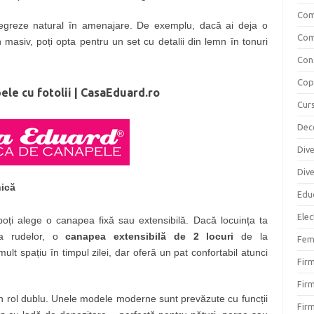
Com
tegreze natural în amenajare. De exemplu, dacă ai deja o
Com
masiv, poți opta pentru un set cu detalii din lemn în tonuri
Cons
Copi
ele cu fotolii | CasaEduard.ro
Curs
Dec
Div
Div
nică
Educ
Elec
 poți alege o canapea fixă sau extensibilă.
Dacă locuința ta
 a rudelor, o
canapea extensibilă de 2 locuri
de la
Fem
lt spațiu în timpul zilei, dar oferă un pat confortabil atunci
Fir
Firm
e un rol dublu. Unele modele moderne sunt prevăzute cu funcții
Firm