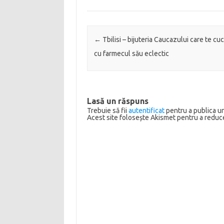
Post navigation
←
Tbilisi – bijuteria Caucazului care te cu
cu farmecul său eclectic
Lasă un răspuns
Trebuie să fii
autentificat
pentru a publica u
Acest site folosește Akismet pentru a redu