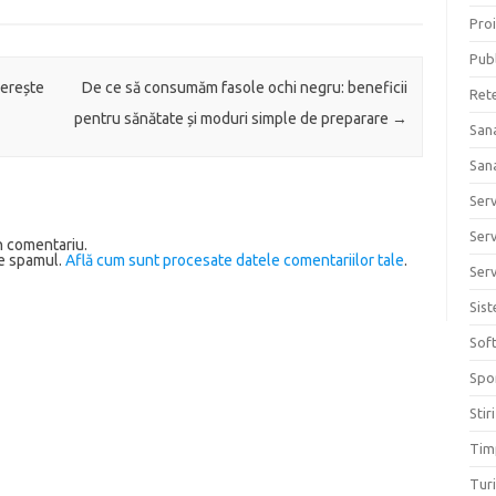
Proi
Publ
cerește
De ce să consumăm fasole ochi negru: beneficii
Ret
pentru sănătate și moduri simple de preparare
→
San
San
Ser
Serv
n comentariu.
ce spamul.
Află cum sunt procesate datele comentariilor tale
.
Serv
Sis
Sof
Spo
Stiri
Tim
Tur