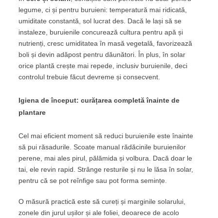
legume, ci și pentru buruieni: temperatură mai ridicată,
umiditate constantă, sol lucrat des. Dacă le lași să se
instaleze, buruienile concurează cultura pentru apă și
nutrienți, cresc umiditatea în masă vegetală, favorizează
boli și devin adăpost pentru dăunători. În plus, în solar
orice plantă crește mai repede, inclusiv buruienile, deci
controlul trebuie făcut devreme și consecvent.
Igiena de început: curățarea completă înainte de
plantare
Cel mai eficient moment să reduci buruienile este înainte
să pui răsadurile. Scoate manual rădăcinile buruienilor
perene, mai ales pirul, pălămida și volbura. Dacă doar le
tai, ele revin rapid. Strânge resturile și nu le lăsa în solar,
pentru că se pot reînfige sau pot forma semințe.
O măsură practică este să cureți și marginile solarului,
zonele din jurul ușilor și ale foliei, deoarece de acolo