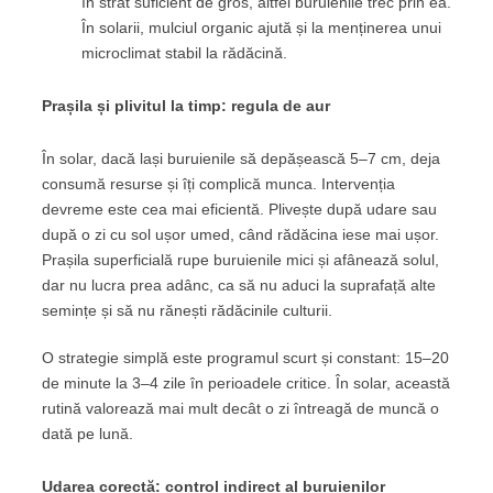
în strat suficient de gros, altfel buruienile trec prin ea.
În solarii, mulciul organic ajută și la menținerea unui
microclimat stabil la rădăcină.
Prașila și plivitul la timp: regula de aur
În solar, dacă lași buruienile să depășească 5–7 cm, deja
consumă resurse și îți complică munca. Intervenția
devreme este cea mai eficientă. Plivește după udare sau
după o zi cu sol ușor umed, când rădăcina iese mai ușor.
Prașila superficială rupe buruienile mici și afânează solul,
dar nu lucra prea adânc, ca să nu aduci la suprafață alte
semințe și să nu rănești rădăcinile culturii.
O strategie simplă este programul scurt și constant: 15–20
de minute la 3–4 zile în perioadele critice. În solar, această
rutină valorează mai mult decât o zi întreagă de muncă o
dată pe lună.
Udarea corectă: control indirect al buruienilor