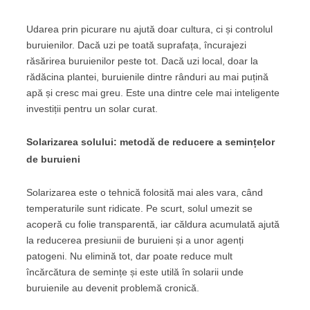
Udarea prin picurare nu ajută doar cultura, ci și controlul
buruienilor. Dacă uzi pe toată suprafața, încurajezi
răsărirea buruienilor peste tot. Dacă uzi local, doar la
rădăcina plantei, buruienile dintre rânduri au mai puțină
apă și cresc mai greu. Este una dintre cele mai inteligente
investiții pentru un solar curat.
Solarizarea solului: metodă de reducere a semințelor
de buruieni
Solarizarea este o tehnică folosită mai ales vara, când
temperaturile sunt ridicate. Pe scurt, solul umezit se
acoperă cu folie transparentă, iar căldura acumulată ajută
la reducerea presiunii de buruieni și a unor agenți
patogeni. Nu elimină tot, dar poate reduce mult
încărcătura de semințe și este utilă în solarii unde
buruienile au devenit problemă cronică.