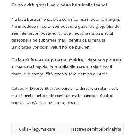
Ce să eviți: greșeli care aduc buruienile înapoi
Nu lăsa buruienile să facă semințe, nici măcar la margini.
Nu introduce în solar compost sau gunoi de grajd plin de
semințe necompostate. Nu uda haotic și nu lăsa solul
descoperit pe suprafețe mari, pentru că lumina și
umiditatea vor porni valuri noi de buruieni.
Cu igienă înainte de plantare, mulcire, udare prin picurare
și intervenții rapide, buruienile din sere și solarii pot fi
ținute sub control fără stres și fără chimicale inutile.
Category:
Diverse
Etichete:
buruienile din sere și solarii
,
cele
mai eficiente metode de combatere a buruienilor
,
Control
buruieni sere/solarii
,
Mulcirea
,
plivitul
Post navigation
←
Gulia – leguma care
Tratarea semințelor înainte