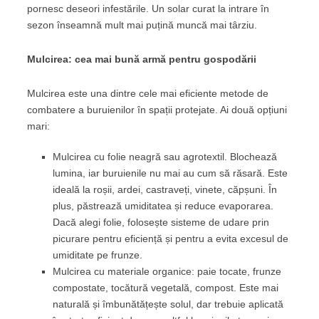
pornesc deseori infestările. Un solar curat la intrare în
sezon înseamnă mult mai puțină muncă mai târziu.
Mulcirea: cea mai bună armă pentru gospodării
Mulcirea este una dintre cele mai eficiente metode de
combatere a buruienilor în spații protejate. Ai două opțiuni
mari:
Mulcirea cu folie neagră sau agrotextil. Blochează
lumina, iar buruienile nu mai au cum să răsară. Este
ideală la roșii, ardei, castraveți, vinete, căpșuni. În
plus, păstrează umiditatea și reduce evaporarea.
Dacă alegi folie, folosește sisteme de udare prin
picurare pentru eficiență și pentru a evita excesul de
umiditate pe frunze.
Mulcirea cu materiale organice: paie tocate, frunze
compostate, tocătură vegetală, compost. Este mai
naturală și îmbunătățește solul, dar trebuie aplicată