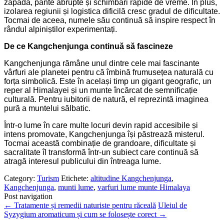
zăpadă, pante abrupte și schimbări rapide de vreme. În plus,
izolarea regiunii și logistica dificilă cresc gradul de dificultate.
Tocmai de aceea, numele său continuă să inspire respect în
rândul alpiniștilor experimentați.
De ce Kangchenjunga continuă să fascineze
Kangchenjunga rămâne unul dintre cele mai fascinante
vârfuri ale planetei pentru că îmbină frumusețea naturală cu
forța simbolică. Este în același timp un gigant geografic, un
reper al Himalayei și un munte încărcat de semnificație
culturală. Pentru iubitorii de natură, el reprezintă imaginea
pură a muntelui sălbatic.
Într-o lume în care multe locuri devin rapid accesibile și
intens promovate, Kangchenjunga își păstrează misterul.
Tocmai această combinație de grandoare, dificultate și
sacralitate îl transformă într-un subiect care continuă să
atragă interesul publicului din întreaga lume.
Category:
Turism
Etichete:
altitudine Kangchenjunga
,
Kangchenjunga
,
munti lume
,
varfuri lume munte Himalaya
Post navigation
←
Tratamente și remedii naturiste pentru răceală
Uleiul de
Syzygium aromaticum și cum se folosește corect
→