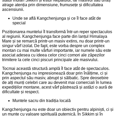
statul indian Sikkim și estul Nepalului, iar masivul său uriaș
atrage atenția prin dimensiune, frumusețe și dificultatea
ascensiunii.
Unde se află Kangchenjunga și ce îl face atât de
special
Poziționarea muntelui îl transformă într-un reper spectaculos
al regiunii. Kangchenjunga face parte din lanțul Himalaya
Mare și se remarcă printr-un masiv extins, nu doar printr-un
singur vârf izolat. De fapt, este vorba despre un complex
montan cu mai multe vârfuri importante, iar numele său este
asociat adesea cu ideea celor cinci comori ale zăpezilor
trimitere la cele cinci piscuri principale ale masivului.
Tocmai această structură amplă îl face atât de spectaculos.
Kangchenjunga nu impresionează doar prin înălțime, ci și
prin aspectul său masiv, abrupt și sălbatic. Spre deosebire
de alți munți celebri care au devenit mai comerciali în lumea
expedițiilor montane, acest vârf păstrează și astăzi o aură de
dificultate și respect.
Muntele sacru din tradiția locală
Kangchenjunga nu este doar un obiectiv pentru alpiniști, ci și
un munte cu valoare spirituală puternică. În Sikkim și în