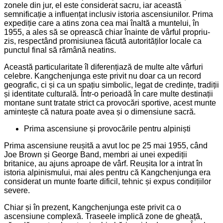
zonele din jur, el este considerat sacru, iar această
semnificație a influențat inclusiv istoria ascensiunilor. Prima
expediție care a atins zona cea mai înaltă a muntelui, în
1955, a ales să se oprească chiar înainte de vârful propriu-
zis, respectând promisiunea făcută autorităților locale ca
punctul final să rămână neatins.
Această particularitate îl diferențiază de multe alte vârfuri
celebre. Kangchenjunga este privit nu doar ca un record
geografic, ci și ca un spațiu simbolic, legat de credințe, tradiții
și identitate culturală. Într-o perioadă în care multe destinații
montane sunt tratate strict ca provocări sportive, acest munte
amintește că natura poate avea și o dimensiune sacră.
Prima ascensiune și provocările pentru alpiniști
Prima ascensiune reușită a avut loc pe 25 mai 1955, când
Joe Brown și George Band, membri ai unei expediții
britanice, au ajuns aproape de vârf. Reușita lor a intrat în
istoria alpinismului, mai ales pentru că Kangchenjunga era
considerat un munte foarte dificil, tehnic și expus condițiilor
severe.
Chiar și în prezent, Kangchenjunga este privit ca o
ascensiune complexă. Traseele implică zone de gheață,