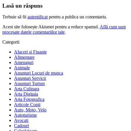
Lasă un răspuns
Trebuie să fii
autentificat
pentru a publica un comentariu.
Acest site folosește Akismet pentru a reduce spamul.
Află cum sunt
procesate datele comentariilor tale
.
Categorii
Afaceri si Finante
Alimentare
Amenajari
Animale
Anunturi Locuri de munca
Anunturi Servicii
Anunturi Turism
Arta Culinara
Arta Digitala
Arta Fotografica
Articole Copii
Auto, Moto, Velo
Autoturisme
Avocati
Cadouri
Calculatoare