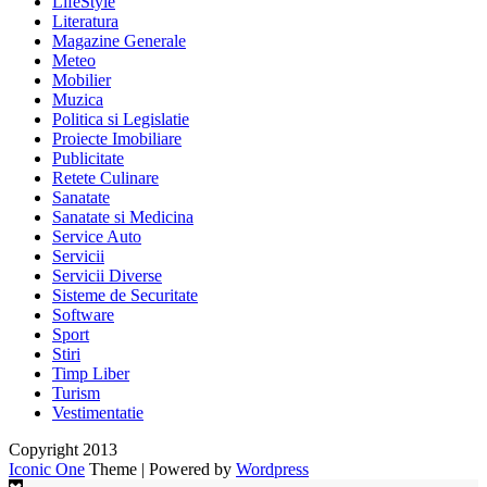
LifeStyle
Literatura
Magazine Generale
Meteo
Mobilier
Muzica
Politica si Legislatie
Proiecte Imobiliare
Publicitate
Retete Culinare
Sanatate
Sanatate si Medicina
Service Auto
Servicii
Servicii Diverse
Sisteme de Securitate
Software
Sport
Stiri
Timp Liber
Turism
Vestimentatie
Copyright 2013
Iconic One
Theme | Powered by
Wordpress