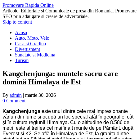
Promovare Rapida Online
Articole, Editoriale si Comunicate de presa din Romania. Promovare
SEO prin adaugare si creare de advertoriale.
Skip to content
Acasa
Auto, Moto, Velo
Casa si Gradina
Divertisment
Sanatate si Medicina
Turism
Kangchenjunga: muntele sacru care
domină Himalaya de Est
By
admin
|
martie 30, 2026
0 Comment
Kangchenjunga
este unul dintre cele mai impresionante
vârfuri din lume și ocupă un loc special atât în geografie, cât
și în cultura regiunii Himalaya. Cu o altitudine de 8.586 de
metri, este al treilea cel mai înalt munte de pe Pământ, după
Everest și K2. Se află în Himalaya de Est, la granița dintre