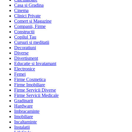
Casa si Gradina
Cinema
Clinici Private
Comert si Magazine
Companii, Firme
Constructii
Copilul Tau
Cursuri si meditatii
Decoratiuni
Diverse
Divertisment
Educatie si Invatamant
Electronice
Femei
Firme Cosmetica
Firme Imobiliare
Firme Servicii Diverse
Firme Servicii Medicale
Gradinarit
Hardware
Imbracaminte
Imobiliare
Incaltaminte
Instalatii