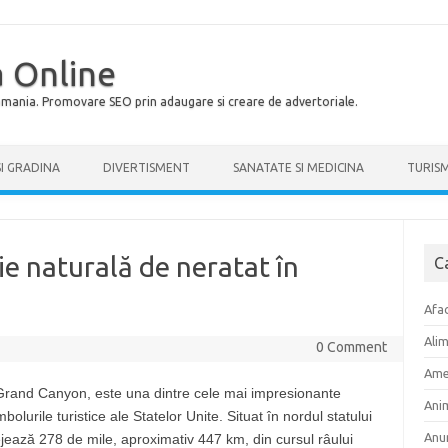
 Online
Romania. Promovare SEO prin adaugare si creare de advertoriale.
SI GRADINA
DIVERTISMENT
SANATATE SI MEDICINA
TURIS
e naturală de neratat în
C
Afac
Ali
0 Comment
Ame
 Grand Canyon, este una dintre cele mai impresionante
Ani
bolurile turistice ale Statelor Unite. Situat în nordul statului
Anu
ează 278 de mile, aproximativ 447 km, din cursul râului