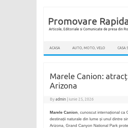
Promovare Rapida
Articole, Editoriale si Comunicate de presa din 
Skip to content
ACASA
AUTO, MOTO, VELO
CASA 
Marele Canion: atracți
Arizona
By
admin
|
iunie 25, 2026
Marele Canion
, cunoscut internațional ca
destinații naturale din lume și unul dintre sim
Arizona, Grand Canyon National Park protej