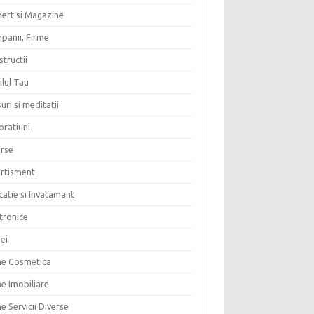
ert si Magazine
panii, Firme
tructii
lul Tau
uri si meditatii
oratiuni
erse
ertisment
atie si Invatamant
tronice
ei
me Cosmetica
e Imobiliare
e Servicii Diverse