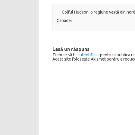
Post navigation
←
Golful Hudson: o regiune vastă din nor
Canadei
Lasă un răspuns
Trebuie să fii
autentificat
pentru a publica u
Acest site folosește Akismet pentru a redu