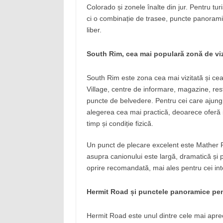
Colorado și zonele înalte din jur. Pentru tu
ci o combinație de trasee, puncte panoramice
liber.
South Rim, cea mai populară zonă de viz
South Rim este zona cea mai vizitată și ce
Village, centre de informare, magazine, res
puncte de belvedere. Pentru cei care ajun
alegerea cea mai practică, deoarece oferă i
timp și condiție fizică.
Un punct de plecare excelent este Mather Poi
asupra canionului este largă, dramatică și po
oprire recomandată, mai ales pentru cei inter
Hermit Road și punctele panoramice pent
Hermit Road este unul dintre cele mai apre