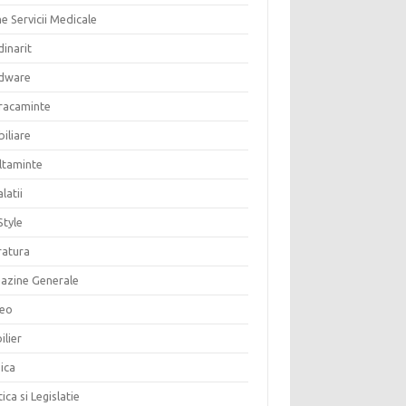
e Servicii Medicale
inarit
dware
racaminte
iliare
altaminte
alatii
Style
ratura
azine Generale
eo
ilier
ica
tica si Legislatie