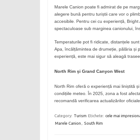
Marele Canion poate fi admirat de pe margine
alegere bună pentru turiștii care vor o pli
accesibile. Pentru cei cu experiență, Bright 
spectaculoase sub marginea canionului, îns
Temperaturile pot fi ridicate, distanțele sun
Apa, încălțămintea de drumeție, pălăria și pl
experiență, este mai sigur să aleagă trasee s
North Rim și Grand Canyon West
North Rim oferă o experiență mai liniștită ș
condițiile meteo. În 2025, zona a fost afec
recomandă verificarea actualizărilor oficiale 
Category:
Turism
Etichete:
cele mai impresiona
Marele Canion
,
South Rim