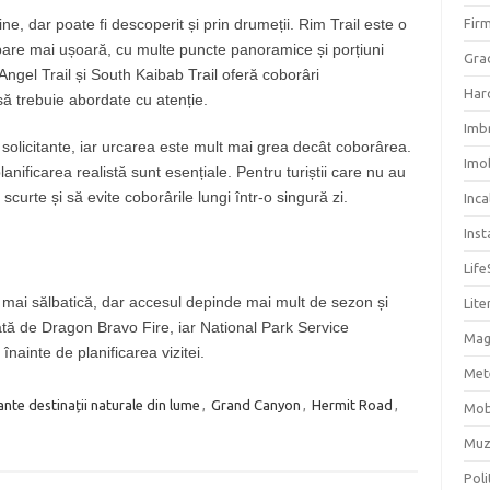
, dar poate fi descoperit și prin drumeții. Rim Trail este o
Firm
mbare mai ușoară, cu multe puncte panoramice și porțiuni
Grad
Angel Trail și South Kaibab Trail oferă coborâri
Har
ă trebuie abordate cu atenție.
Imb
t solicitante, iar urcarea este mult mai grea decât coborârea.
Imob
anificarea realistă sunt esențiale. Pentru turiștii care nu au
curte și să evite coborârile lungi într-o singură zi.
Inc
Inst
Life
i mai sălbatică, dar accesul depinde mai mult de sezon și
Lite
tată de Dragon Bravo Fire, iar National Park Service
Mag
înainte de planificarea vizitei.
Met
nte destinații naturale din lume
,
Grand Canyon
,
Hermit Road
,
Mob
Muz
Poli