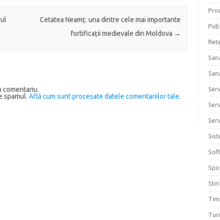
Proi
dul
Cetatea Neamț: una dintre cele mai importante
Publ
fortificații medievale din Moldova
→
Ret
San
San
Ser
n comentariu.
ce spamul.
Află cum sunt procesate datele comentariilor tale
.
Serv
Serv
Sis
Sof
Spo
Stiri
Tim
Tur