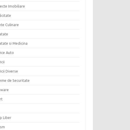
ecte Imobiliare
icitate
ete Culinare
atate
atate si Medicina
vice Auto
icii
icii Diverse
teme de Securitate
tware
rt
p Liber
ism