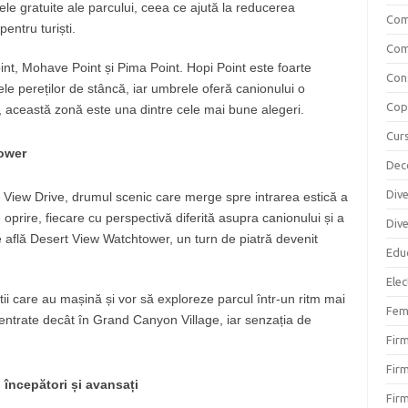
le gratuite ale parcului, ceea ce ajută la reducerea
Com
entru turiști.
Com
int, Mohave Point și Pima Point. Hopi Point este foarte
Cons
e pereților de stâncă, iar umbrele oferă canionului o
Copi
, această zonă este una dintre cele mai bune alegeri.
Curs
tower
Dec
Div
View Drive, drumul scenic care merge spre intrarea estică a
oprire, fiecare cu perspectivă diferită asupra canionului și a
Div
 află Desert View Watchtower, un turn de piatră devenit
Educ
Elec
tii care au mașină și vor să exploreze parcul într-un ritm mai
Fem
concentrate decât în Grand Canyon Village, iar senzația de
Fir
Firm
 începători și avansați
Firm