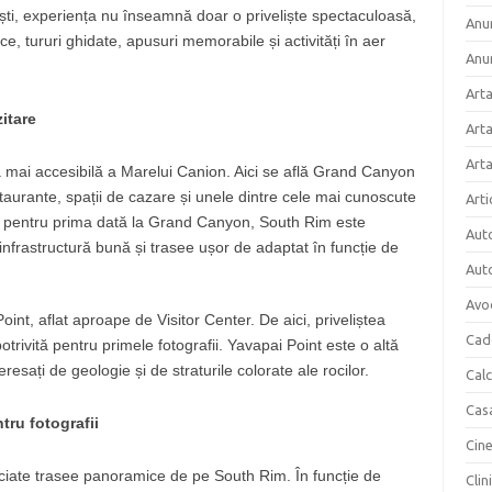
riști, experiența nu înseamnă doar o priveliște spectaculoasă,
Anun
, tururi ghidate, apusuri memorabile și activități în aer
Anu
Arta
itare
Arta
Art
a mai accesibilă a Marelui Canion. Aici se află Grand Canyon
taurante, spații de cazare și unele dintre cele mai cunoscute
Arti
g pentru prima dată la Grand Canyon, South Rim este
Aut
nfrastructură bună și trasee ușor de adaptat în funcție de
Aut
Avo
nt, aflat aproape de Visitor Center. De aici, priveliștea
Cad
trivită pentru primele fotografii. Yavapai Point este o altă
esați de geologie și de straturile colorate ale rocilor.
Cal
Cas
ru fotografii
Cin
ciate trasee panoramice de pe South Rim. În funcție de
Clin