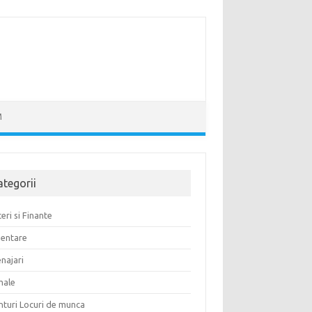
M
ategorii
eri si Finante
mentare
najari
male
nturi Locuri de munca