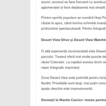
sezon, accesul se face frecvent cu autobuze
aglomerației și face deplasarea mai simplă p
Printre opririle populare se numără Hopi Po
căutat la apus, când lumina schimbă nuanțel
profunzime spectaculoasă. Pentru fotografi
Desert View Drive și Desert View Watch
O altă experiență recomandată este Desert 
parcului. Traseul oferă mai multe puncte de 
râului Colorado. La capătul acestui drum se
reper fotografic important.
Zona Desert View este potrivită pentru turiș
flexibil. Priveliștile sunt largi, mai puțin 
spațiu deschis este impresionantă.
Drumeții la Marele Canion: trasee pentru