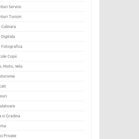
turi Servicii
nturi Turism
 Culinara
 Digitala
a Fotografica
cole Copii
o, Moto, Velo
oturisme
cati
ouri
culatoare
a si Gradina
ema
ici Private