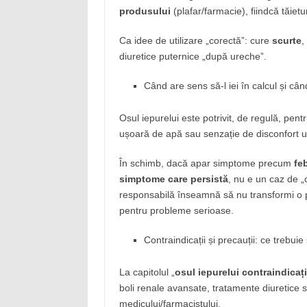
produsului
(plafar/farmacie), fiindcă tăietu
Ca idee de utilizare „corectă”: cure
scurte
,
diuretice puternice „după ureche”.
Când are sens să-l iei în calcul și câ
Osul iepurelui este potrivit, de regulă, pen
ușoară de apă sau senzație de disconfort u
În schimb, dacă apar simptome precum
fe
simptome care persistă
, nu e un caz de „
responsabilă înseamnă să nu transformi o pla
pentru probleme serioase.
Contraindicații și precauții: ce trebuie
La capitolul „
osul iepurelui contraindicați
boli renale avansate, tratamente diuretice sa
medicului/farmacistului.