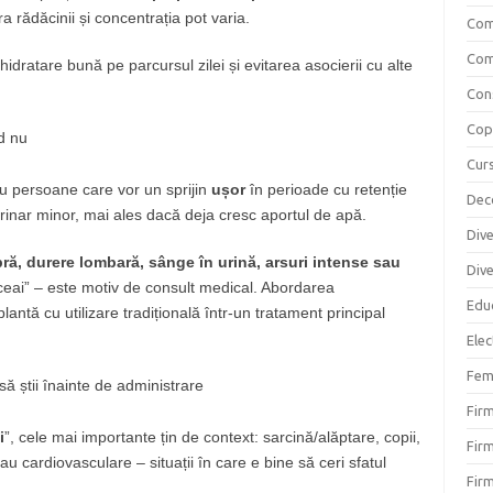
ra rădăcinii și concentrația pot varia.
Com
Com
 hidratare bună pe parcursul zilei și evitarea asocierii cu alte
Cons
Copi
nd nu
Curs
tru persoane care vor un sprijin
ușor
în perioade cu retenție
Dec
rinar minor, mai ales dacă deja cresc aportul de apă.
Div
bră, durere lombară, sânge în urină, arsuri intense sau
Div
ceai” – este motiv de consult medical. Abordarea
Educ
ntă cu utilizare tradițională într-un tratament principal
Elec
Fem
 să știi înainte de administrare
Fir
i
”, cele mai importante țin de context: sarcină/alăptare, copii,
Firm
u cardiovasculare – situații în care e bine să ceri sfatul
Firm