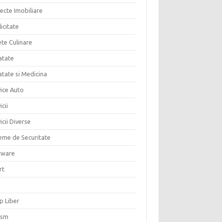
ecte Imobiliare
icitate
ete Culinare
atate
atate si Medicina
vice Auto
icii
icii Diverse
teme de Securitate
tware
rt
p Liber
ism