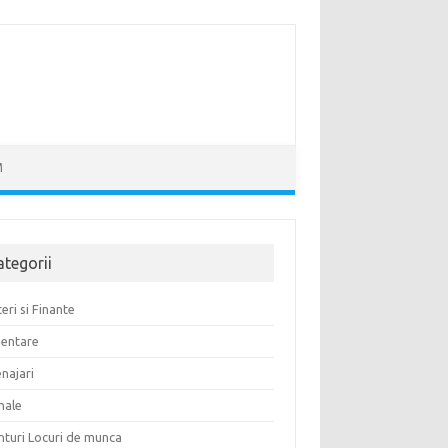
M
ategorii
eri si Finante
mentare
najari
male
nturi Locuri de munca