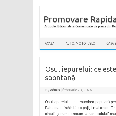
Promovare Rapida
Articole, Editoriale si Comunicate de presa din 
Skip to content
ACASA
AUTO, MOTO, VELO
CASA 
Osul iepurelui: ce este
spontană
By
admin
|
februarie 23, 2026
Osul iepurelui este denumirea populară pe
Fabaceae, întâlnită pe pajiști mai aride, fâ
circulă și nume precum „asudul calului” sau 