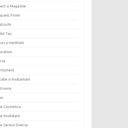
ert si Magazine
panii, Firme
tructii
lul Tau
uri si meditatii
oratiuni
erse
ertisment
atie si Invatamant
tronice
ei
me Cosmetica
e Imobiliare
e Servicii Diverse