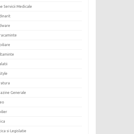
e Servicii Medicale
inarit
dware
racaminte
iliare
altaminte
alatii
Style
ratura
azine Generale
eo
ilier
ica
tica si Legislatie