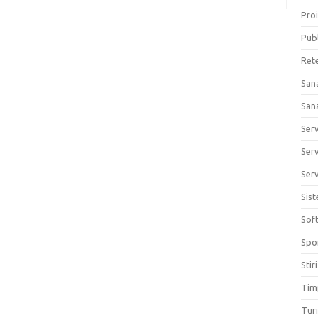
Proi
Publ
Ret
San
San
Ser
Serv
Serv
Sis
Sof
Spo
Stiri
Tim
Tur