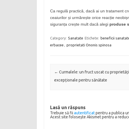
Ca regulă practică, dacă ai un tratament cr
ceaiurilor și urmărește orice reacție neobiș
siguranța crește mult dacă alegi
produse s
Category:
Sanatate
Etichete:
beneficii sanata
erbacee
,
proprietati Ononis spinosa
Post navigation
←
Curmalele: un fruct uscat cu proprietăți
excepționale pentru sănătate
Lasă un răspuns
Trebuie să fii
autentificat
pentru a publica u
Acest site folosește Akismet pentru a redu