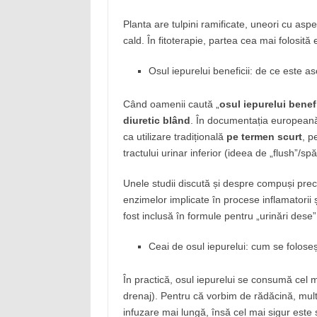
Planta are tulpini ramificate, uneori cu aspec
cald. În fitoterapie, partea cea mai folosită
Osul iepurelui beneficii: de ce este asoc
Când oamenii caută „
osul iepurelui benefi
diuretic blând
. În documentația europeană
ca utilizare tradițională
pe termen scurt
, p
tractului urinar inferior (ideea de „flush”/spă
Unele studii discută și despre compuși pr
enzimelor implicate în procese inflamatorii 
fost inclusă în formule pentru „urinări dese” 
Ceai de osul iepurelui: cum se folosește
În practică, osul iepurelui se consumă cel 
drenaj). Pentru că vorbim de rădăcină, m
infuzare mai lungă, însă cel mai sigur este