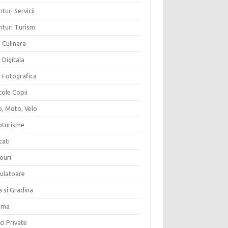
turi Servicii
nturi Turism
 Culinara
 Digitala
a Fotografica
cole Copii
o, Moto, Velo
oturisme
cati
ouri
culatoare
a si Gradina
ema
ici Private