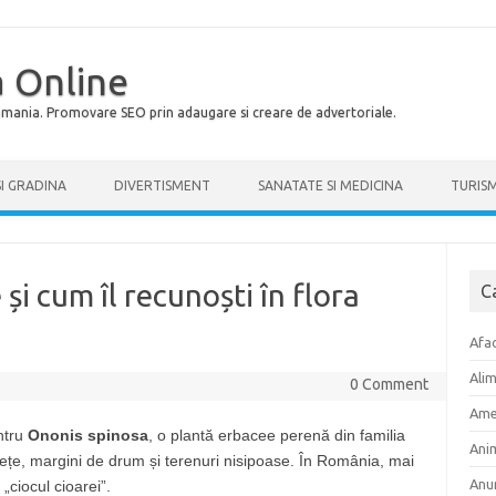
 Online
Romania. Promovare SEO prin adaugare si creare de advertoriale.
SI GRADINA
DIVERTISMENT
SANATATE SI MEDICINA
TURIS
 și cum îl recunoști în flora
C
Afac
Ali
0 Comment
Ame
ntru
Ononis spinosa
, o plantă erbacee perenă din familia
Ani
nețe, margini de drum și terenuri nisipoase. În România, mai
Anu
„ciocul cioarei”.