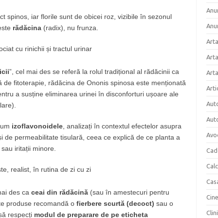
Anun
t spinos, iar florile sunt de obicei roz, vizibile în sezonul
Anu
 este
rădăcina
(radix), nu frunza.
Arta
iat cu rinichii și tractul urinar
Arta
cii
”, cel mai des se referă la rolul tradițional al rădăcinii ca
Art
 de fitoterapie, rădăcina de Ononis spinosa este menționată
Arti
entru a susține eliminarea urinei în disconforturi ușoare ale
Aut
lare).
Aut
ecum
izoflavonoidele
, analizați în contextul efectelor asupra
Avo
și de permeabilitate tisulară, ceea ce explică de ce planta a
sau iritații minore.
Cad
Cal
, realist, în rutina de zi cu zi
Cas
mai des ca
ceai din rădăcină
(sau în amestecuri pentru
Cin
ulte produse recomandă o
fierbere scurtă (decoct)
sau o
Clin
 să respecți
modul de preparare de pe eticheta