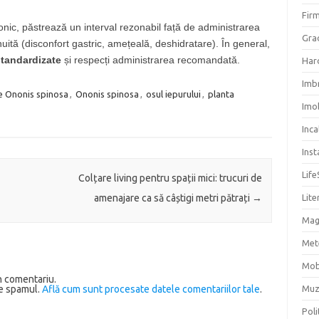
Firm
onic, păstrează un interval rezonabil față de administrarea
Grad
nuită (disconfort gastric, amețeală, deshidratare). În general,
tandardizate
și respecți administrarea recomandată.
Har
Imb
te Ononis spinosa
,
Ononis spinosa
,
osul iepurului
,
planta
Imob
Inc
Inst
Life
Colțare living pentru spații mici: trucuri de
Lite
amenajare ca să câștigi metri pătrați
→
Mag
Met
Mob
n comentariu.
Muz
ce spamul.
Află cum sunt procesate datele comentariilor tale
.
Poli