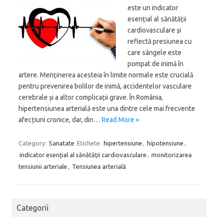
este un indicator
esențial al sănătății
cardiovasculare și
reflectă presiunea cu
care sângele este
pompat de inimă în
artere. Menținerea acesteia în limite normale este crucială
pentru prevenirea bolilor de inimă, accidentelor vasculare
cerebrale și a altor complicații grave. În România,
hipertensiunea arterială este una dintre cele mai frecvente
afecțiuni cronice, dar, din…
Read More »
Category:
Sanatate
Etichete:
hipertensiune
,
hipotensiune
,
indicator esențial al sănătății cardiovasculare
,
monitorizarea
tensiunii arteriale
,
Tensiunea arterială
Categorii