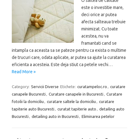
O saltea de calitate
este o investitie mare,
deci orice ar putea
afecta salteaua trebuie
minimizat. Cu toate
acestea, nu va
framantati cand se
intampla ca aceasta sa se pateze pentru ca exista o multime
de trucuri care, odata aplicate, ar putea sa ajute la curatarea
eficienta a acesteia. Este deja stiut ca petele vechi…
Read More »
Category:
Servicii Diverse
Etichete:
curatampeloc.ro
,
curatare
canapele Bucuresti
,
Curatare canapele in Bucuresti
,
Curatare
fotolii la domiciliu
,
curatare saltele la domiciliu
,
curatare
tapiterie auto Bucuresti
,
curatat tapiterie auto
,
detailing auto
Bucuresti
,
detailing auto in Bucuresti
,
Eliminarea petelor