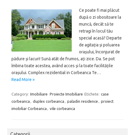
Ce poate fi mai plăcut
după o zi obositoare la
muncă, decât să te
retragi în locul tău
special acasă? Departe
de agitația și poluarea
orașului, înconjurat de
pădure și lacuri! Sună atât de frumos, ați zice. Da. Se pot
îmbina toate acestea, având acces și la toate facilitățile
orașului. Complex rezidential in Corbeanca Te…
Read More »
Category:
Imobiliare
Proiecte Imobiliare
Etichete:
case
corbeanca
,
duplex corbeanca
,
paladin residence
,
proiect
imobiliar Corbeanca
,
vile corbeanca
Categorii